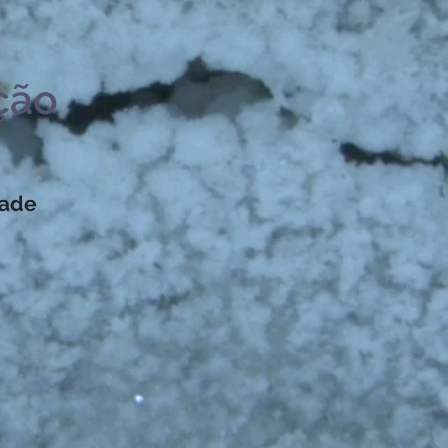
ção
dade