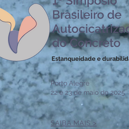
1º Simpósio
Brasileiro de
Autocicatriza
do Concreto
Estanqueidade e durabili
Porto Alegre
22 e 23 de maio de 2025
SAIBA MAIS >